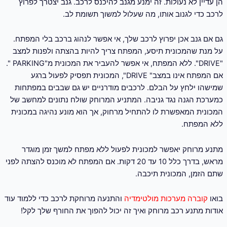
הן עדיין לא נעולות. זה ימנע מגנב להיכנס לרכב. גנב יצטרך לפרוץ
לרכב כדי לגנוב אותו, מה שעלול למשוך תשומת לב.
גם אם גנב אכן יפרוץ לרכב שלך, אי אפשר לנהוג ברכב בלי המפתח.
על מנת שהמכונית תיסע, המפתח צריך להיות בהצתה ולפנות למצב
"DRIVE". ללא המפתח, אי אפשר להעביר את המכונית מ"PARKING ".
אם המפתח אינו במצב" DRIVE", המכונית תפסיק לפעול ברגע
שמישהו ילחץ על הבלם. לרכבים מודרניים יש גם שבבים במפתחות
כמערכת הגנה נגד גניבה. המתניע המרוחק שולח נתונים למחשב של
המכונית המאפשרת לו להתחיל מרחוק, אך הוא מונע נהיגה במכונית
ללא המפתח.
מתנע מרוחק יאפשר למכונית לפעול ללא מפתח למשך זמן מוגדר
מראש, בדרך כלל 10 עד 20 דקות. אם המפתח לא מוכנס להצתה לפני
שתם הזמן, המכונית תיכבה.
בואו
קוברה מערכות מולטימדיה
והתנעה מרוחקת לרכב כדי ללמוד עוד
אודות מתנע רכב מרוחק ואיך זה יכול להפוך את החורף שלך לקל!