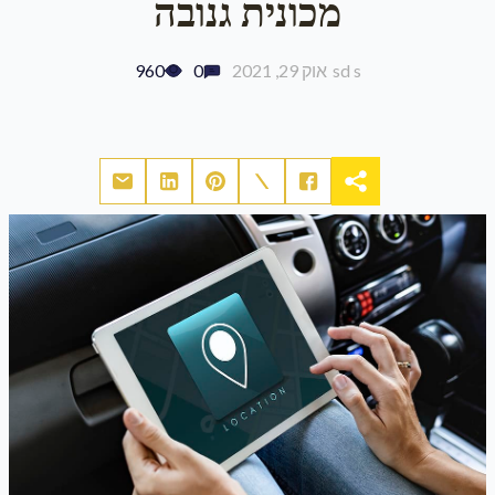
מכונית גנובה
sd s
אוק 29, 2021
0
960