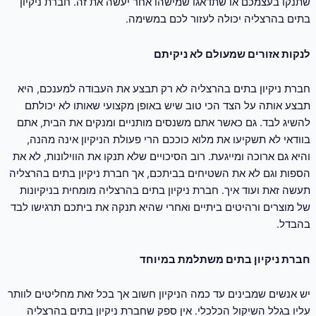
שתנקו בעצמכם או שתדאגו שמישהו אחר יעשה את זה.
חברת ניקיון
בתים בהרצליה
יכולה לעזור לכם במשימה.
לנקות אזורים שמעולם לא ניקיתם
חברת ניקיון בתים בהרצליה לא רק תבצע את העבודה למענכם, היא
תבצע אותה על הצד הכי טוב שיש באופן מקצועי שאותו לא יכולתם
להשיג לבד. גם כאשר אתם משנסים מותניים ומנקים את הבית, אתם
בוודאי לא תשקיעו את מלוא כוככם הרי פעולת הניקיון אינה מהנה,
והיא גם ארוכה ומייגעת. רוב הסיכויים שלא תנקו את הווילונות, לא את
הספות וגם לא את השטיחים בביתכם, אך חברת ניקיון בתים בהרצליה
תעשה זאת ועוד איך. חברת ניקיון בתים בהרצליה מומחית בניקיונות
של מוצרים ורהיטים ביתיים ואחרי שהיא תנקה את ביתכם תרגישו לבד
בהבדל.
חברת ניקיון בתים משתלמת במיוחד
יש אנשים שמבינים עד כמה הניקיון חשוב אך בכל זאת מחליטים לוותר
עליו בגלל השיקול הכלכלי. אין ספק שחברת ניקיון בתים בהרצליה