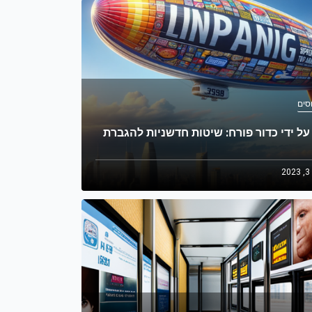
סים
על ידי כדור פורח: שיטות חדשניות להגברת
2